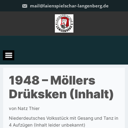
Zum
mail@laienspielschar-langenberg.de
Inhalt
springen
1948 – Möllers
Drüksken (Inhalt)
von Natz Thier
Niederdeutsches Volksstück mit Gesang und Tanz in
4 Aufzügen (Inhalt leider unbekannt)