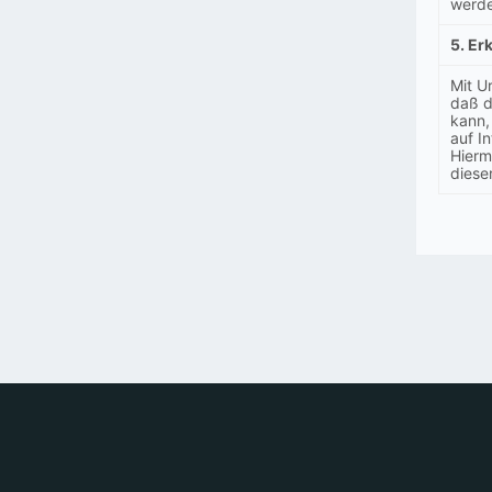
werde
5. Er
Mit U
daß d
kann,
auf In
Hierm
diese