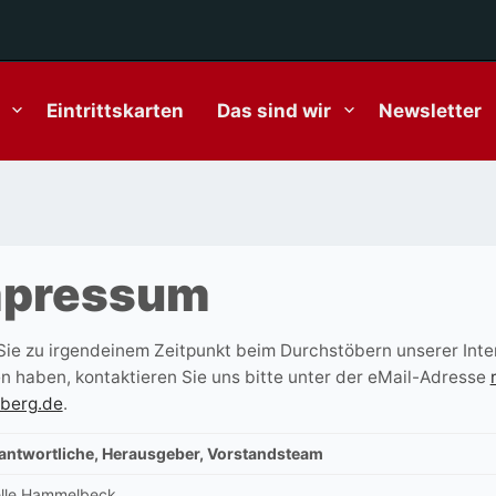
Eintrittskarten
Das sind wir
Newsletter
mpressum
ie zu irgendeinem Zeitpunkt beim Durchstöbern unserer Inte
en haben, kontaktieren Sie uns bitte unter der eMail-Adresse
berg.de
.
rantwortliche, Herausgeber, Vorstandsteam
lle Hammelbeck