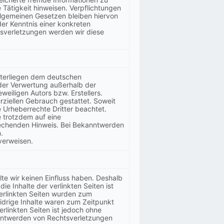
Tätigkeit hinweisen. Verpflichtungen
lgemeinen Gesetzen bleiben hiervon
der Kenntnis einer konkreten
sverletzungen werden wir diese
unterliegen dem deutschen
 der Verwertung außerhalb der
eiligen Autors bzw. Erstellers.
rziellen Gebrauch gestattet. Soweit
e Urheberrechte Dritter beachtet.
e trotzdem auf eine
rechenden Hinweis. Bei Bekanntwerden
.
verweisen.
lte wir keinen Einfluss haben. Deshalb
e Inhalte der verlinkten Seiten ist
 verlinkten Seiten wurden zum
idrige Inhalte waren zum Zeitpunkt
erlinkten Seiten ist jedoch ohne
anntwerden von Rechtsverletzungen