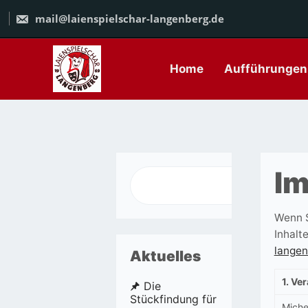
Zum
Inhalt
mail@laienspielschar-langenberg.de
springen
Home
Aufführungen
I
Wenn S
Inhalt
langen
Aktuelles
1. Ve
Die
Stückfindung für
Miche