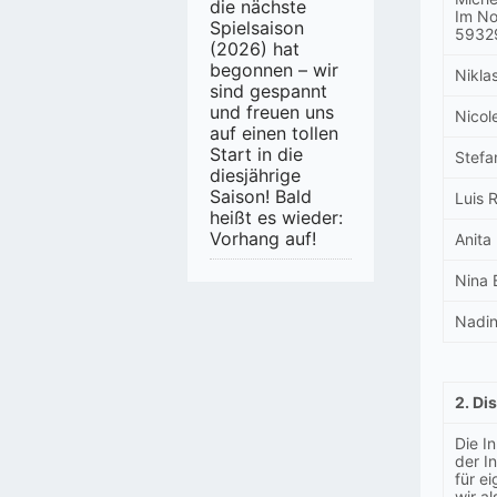
die nächste
Im No
Spielsaison
5932
(2026) hat
begonnen – wir
Niklas
sind gespannt
und freuen uns
Nicol
auf einen tollen
Start in die
Stefa
diesjährige
Saison! Bald
Luis 
heißt es wieder:
Vorhang auf!
Anita
Nina 
Nadi
2. Di
Die In
der I
für e
wir a