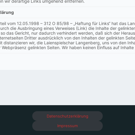
n wir derartige Links umgehend entfernen.
klärung
rteil vom 12.05.1998 – 312 O 85/98 – „Haftung für Links“ hat das L
urch die Ausbringung eines Verweises (Link) die Inhalte der gelinkten
 so das Gericht, nur dadurch verhindert werden, daß sich der Herau
ternetseiten Dritter ausdrücklich von den Inhalten der gelinkten Seite
it distanzieren wir, die Laienspielschar Langenberg, uns von den Inha
r Webpräsenz gelinkten Seiten. Wir haben keinen Einfluss auf Inhalte
Datenschutzerklärung
Impressum