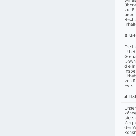
überw
zur E
unber
Recht
Inhal
3. Ur
Die I
Urheb
Grenz
Downl
die I
Insbe
Urheb
von R
Es is
4. Ha
Unser
könne
stets
Zeitp
der V
konkr