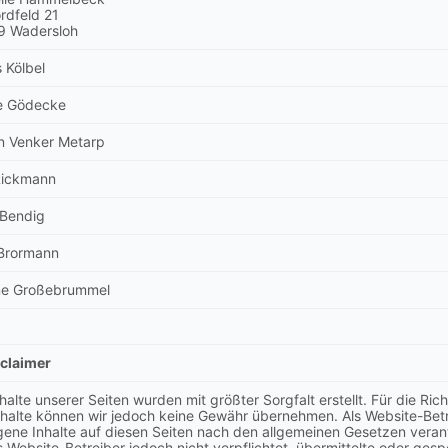
rdfeld 21
9 Wadersloh
 Kölbel
e Gödecke
n Venker Metarp
Rickmann
 Bendig
Brormann
ne Großebrummel
sclaimer
halte unserer Seiten wurden mit größter Sorgfalt erstellt. Für die Rich
nhalte können wir jedoch keine Gewähr übernehmen. Als Website-Bet
igene Inhalte auf diesen Seiten nach den allgemeinen Gesetzen veran
ls Website-Betreiber jedoch nicht verpflichtet, übermittelte oder ges