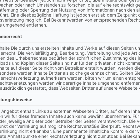
achen oder nach Umständen zu forschen, die auf eine rechtswidrige 
ntfernung oder Sperrung der Nutzung von Informationen nach den al
ührt. Eine diesbezügliche Haftung ist jedoch erst ab dem Zeitpunkt 
sverletzung möglich. Bei Bekanntwerden von entsprechenden Recht
te umgehend entfernen.
heberrecht
nhalte Die durch uns erstellten Inhalte und Werke auf diesen Seiten 
errecht. Die Vervielfältigung, Bearbeitung, Verbreitung und jede Art
en des Urheberrechtes bedürfen der schriftlichen Zustimmung des jew
oads und Kopien dieser Seite sind nur für den privaten, nicht komme
nhalte auf dieser Seite nicht vom Betreiber erstellt wurden, werden di
sondere werden Inhalte Dritter als solche gekennzeichnet. Sollten Si
errechtsverletzung aufmerksam werden, bitten wir um einen entsp
echtsverletzungen werden wir derartige Inhalte umgehend entfernen
t ausdrücklich gestattet, dass Webseiten Dritter auf unsere Webseite 
ftungshinweise
 Angebot enthält Links zu externen Webseiten Dritter, auf deren Inha
n wir für diese fremden Inhalte auch keine Gewähr übernehmen. Für di
 der jeweilige Anbieter oder Betreiber der Seiten verantwortlich. Die
unkt der Verlinkung auf mögliche Rechtsverstöße überprüft. Rechtsw
erlinkung nicht erkennbar. Eine permanente inhaltliche Kontrolle der v
ete Anhaltspunkte einer Rechtsverletzung nicht zumutbar. Bei Bek